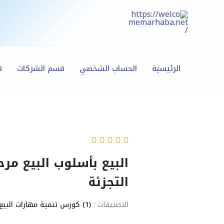
خطي
لى
لمحتوى
الرئيسية
الحساب الشخصي
قسم الشركات
ق
التجزئة
التصنيفات :
(1) كورس تنمية مهارات البيع للبائعين في قطاع التجزئة وفق منهجية مرحباً / W.E.L.C.O.M.E