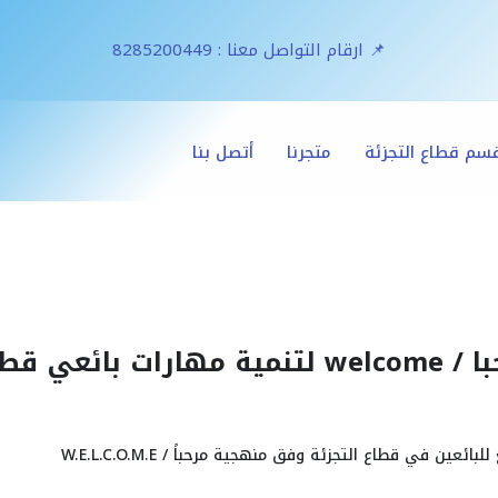
📌 ارقام التواصل معنا : 8285200449
سم قطاع التجزئة
متجرنا
أتصل بنا
البيع بأسلوب البيع مرحبا / welcome لتنمية مهارات بائعي 