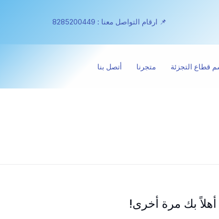
📌 ارقام التواصل معنا : 8285200449
 قطاع التجزئة
متجرنا
أتصل بنا
أهلاً بك مرة أخرى!