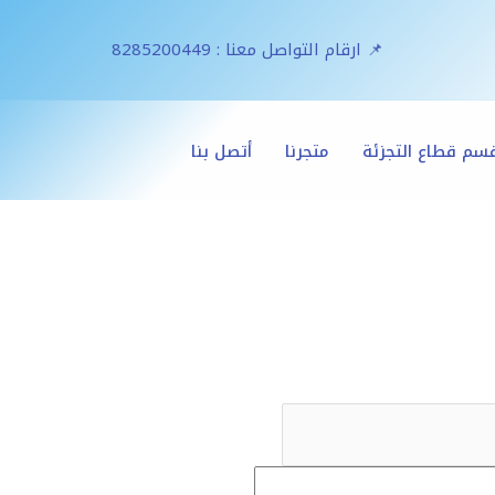
📌 ارقام التواصل معنا : 8285200449
سم قطاع التجزئة
متجرنا
أتصل بنا