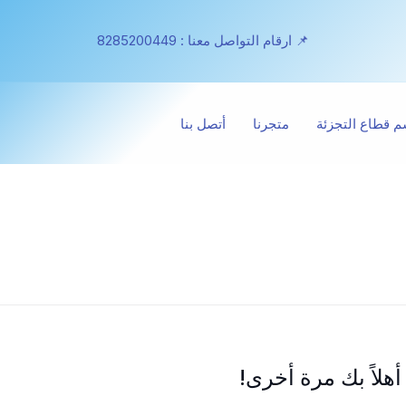
📌 ارقام التواصل معنا : 8285200449
 قطاع التجزئة
متجرنا
أتصل بنا
أهلاً بك مرة أخرى!