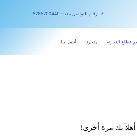
📌 ارقام التواصل معنا : 8285200449
 قطاع التجزئة
متجرنا
أتصل بنا
أهلاً بك مرة أخرى!