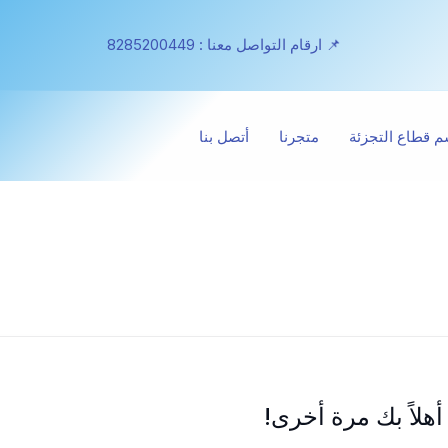
📌 ارقام التواصل معنا : 8285200449
 قطاع التجزئة
متجرنا
أتصل بنا
أهلاً بك مرة أخرى!