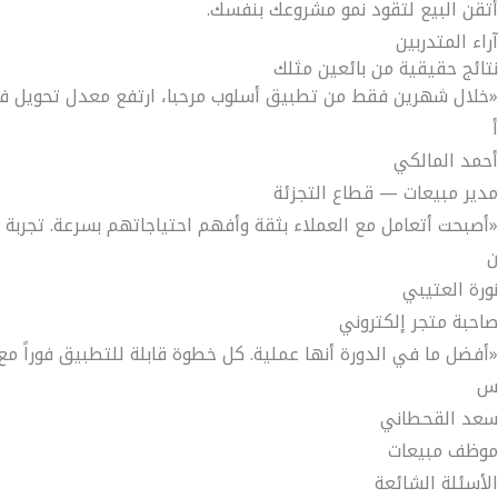
أتقن البيع لتقود نمو مشروعك بنفسك.
آراء المتدربين
نتائج حقيقية من بائعين مثلك
«خلال شهرين فقط من تطبيق أسلوب مرحبا، ارتفع معدل تحويل فريقي 
أ
أحمد المالكي
مدير مبيعات — قطاع التجزئة
«أصبحت أتعامل مع العملاء بثقة وأفهم احتياجاتهم بسرعة. تجربة غ
ن
نورة العتيبي
صاحبة متجر إلكتروني
«أفضل ما في الدورة أنها عملية. كل خطوة قابلة للتطبيق فوراً مع
س
سعد القحطاني
موظف مبيعات
الأسئلة الشائعة