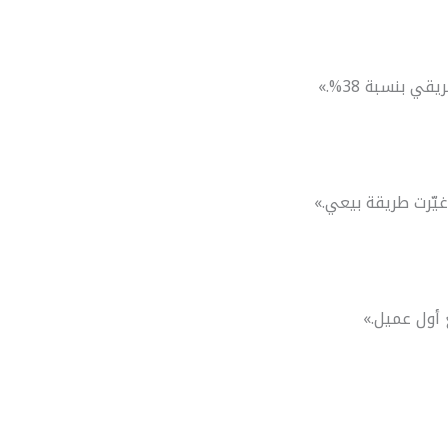
بنسبة 38%.»
يّرت طريقة بيعي.»
 أول عميل.»