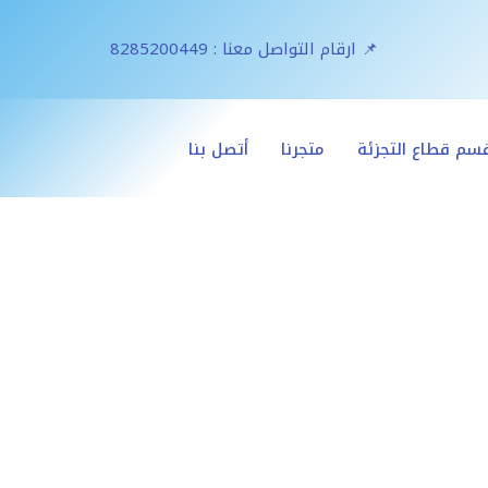
📌 ارقام التواصل معنا : 8285200449
سم قطاع التجزئة
متجرنا
أتصل بنا